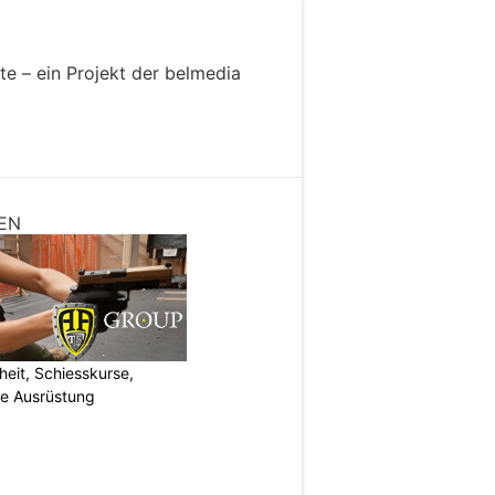
EN
eit, Schiesskurse,
he Ausrüstung