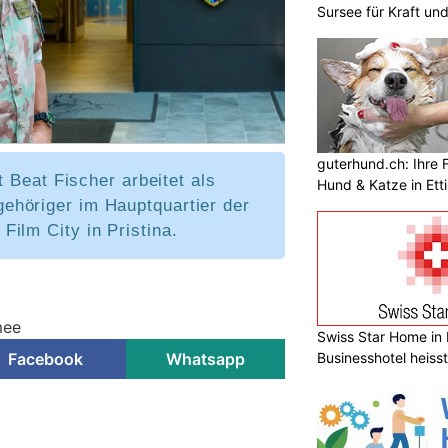
Sursee für Kraft un
guterhund.ch: Ihre F
t Beat Fischer arbeitet als
Hund & Katze in Etti
höriger im Hauptquartier der
ilm City in Pristina.
mee
Swiss Star Home in I
Businesshotel heiss
Facebook
Whatsapp