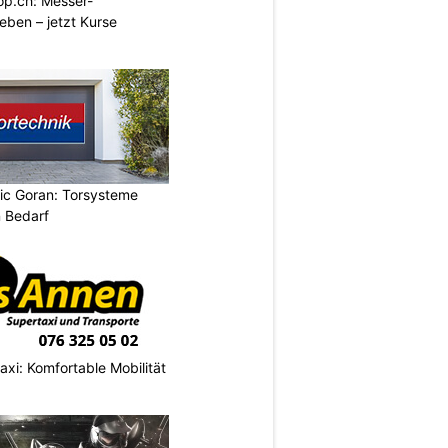
p.ch: Messer-
ben – jetzt Kurse
vic Goran: Torsysteme
n Bedarf
axi: Komfortable Mobilität