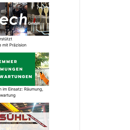
stützt
e mit Präzision
im Einsatz: Räumung,
swartung