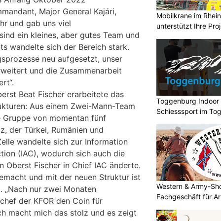
andant, Major General Kajári,
Mobilkrane im Rheint
hr und gab uns viel
unterstützt Ihre Pro
sind ein kleines, aber gutes Team und
 wandelte sich der Bereich stark.
sprozesse neu aufgesetzt, unser
rweitert und die Zusammenarbeit
rt“.
erst Beat Fischer erarbeitete das
Toggenburg Indoor S
ukturen: Aus einem Zwei-Mann-Team
Schiesssport im To
le Gruppe von momentan fünf
iz, der Türkei, Rumänien und
Zelle wandelte sich zur Information
tion (IAC), wodurch sich auch die
 Oberst Fischer in Chief IAC änderte.
emacht und mit der neuen Struktur ist
Western & Army-Sho
t. „Nach nur zwei Monaten
Fachgeschäft für A
schef der KFOR den Coin für
ich macht mich das stolz und es zeigt