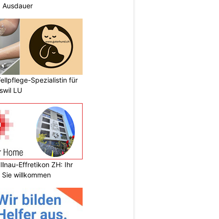
d Ausdauer
ellpflege-Spezialistin für
swil LU
llnau-Effretikon ZH: Ihr
t Sie willkommen