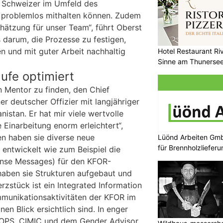
r Schweizer im Umfeld des
 problemlos mithalten können. Zudem
hätzung für unser Team“, führt Oberst
s darum, die Prozesse zu festigen,
n und mit guter Arbeit nachhaltig
Hotel Restaurant Riv
Sinne am Thunerse
ufe optimiert
n Mentor zu finden, den Chief
er deutscher Offizier mit langjähriger
nistan. Er hat mir viele wertvolle
Einarbeitung enorm erleichtert“,
en haben sie diverse neue
Lüönd Arbeiten Gmb
für Brennholzlieferu
entwickelt wie zum Beispiel die
nse Messages) für den KFOR-
ben sie Strukturen aufgebaut und
rzstück ist ein Integrated Information
ommunikationsaktivitäten der KFOR im
en Blick ersichtlich sind. In enger
OPS, CIMIC und dem Gender Advisor