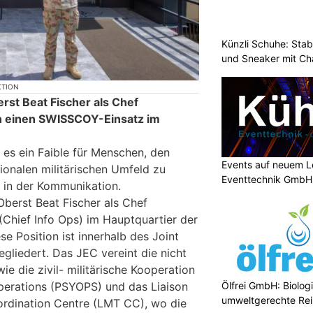
Künzli Schuhe: Stab
und Sneaker mit Ch
KTION
erst Beat Fischer als Chef
n einen SWISSCOY-Einsatz im
.
t es ein Faible für Menschen, den
Events auf neuem Le
ionalen militärischen Umfeld zu
Eventtechnik GmbH
 in der Kommunikation.
Oberst Beat Fischer als Chef
(Chief Info Ops) im Hauptquartier der
ese Position ist innerhalb des Joint
gliedert. Das JEC vereint die nicht
ie die zivil- militärische Kooperation
perations (PSYOPS) und das Liaison
Ölfrei GmbH: Biologi
umweltgerechte Re
rdination Centre (LMT CC), wo die