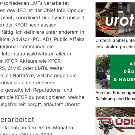
erschiedenen LMTs verarbeitet
en des JEC ist der Chief Info Ops der
plant, koordiniert und synchronisiert
ten der KFOR nach aussen.
lfältig. Ich definiere unter anderem in
tical Advisor (POLAD), Public Affairs
Urotech GmbH unter
 Regional Commands die
Infrastrukturprojekt
Informationsaktivitäten aller im
gen KFOR-Akteure wie KFOR-
S, CIMIC oder LMTs. Weiter
ere ich Narrative, welche gegen die
entwickle entsprechende
 gestalte ich Reputations- und
Aemmer Räumungen 
m die KFOR zu positionieren, welche
Reinigung und Hau
ngsfreiheit sorgt“, erläutert Oberst
erarbeitet
ier konnte in den ersten Monaten
is Anfang Oktober 2022