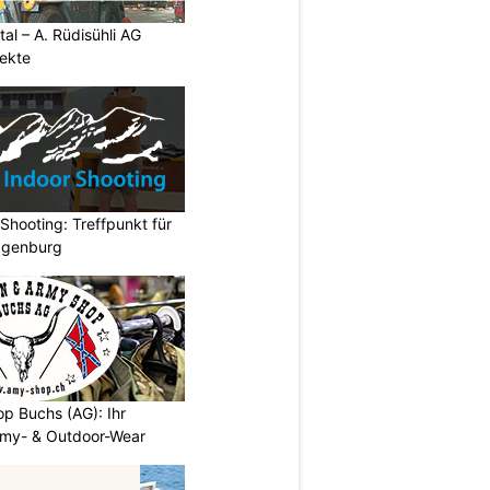
al – A. Rüdisühli AG
jekte
hooting: Treffpunkt für
ggenburg
p Buchs (AG): Ihr
rmy- & Outdoor-Wear