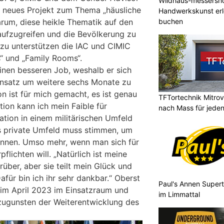
Wildhaus-messersho
in neues Projekt zum Thema „häusliche
Handwerkskunst erle
arum, diese heikle Thematik auf den
buchen
ufzugreifen und die Bevölkerung zu
 dazu unterstützen die IAC und CIMIC
“ und „Family Rooms“.
einen besseren Job, weshalb er sich
insatz um weitere sechs Monate zu
on ist für mich gemacht, es ist genau
TFTortechnik Mitro
tion kann ich mein Faible für
nach Mass für jede
ion in einem militärischen Umfeld
s private Umfeld muss stimmen, um
können. Umso mehr, wenn man sich für
flichten will. „Natürlich ist meine
rüber, aber sie teilt mein Glück und
Dafür bin ich ihr sehr dankbar.“ Oberst
Paul's Annen Supert
s im April 2023 im Einsatzraum und
im Limmattal
 zugunsten der Weiterentwicklung des