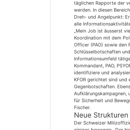
täglichen Rapporte der v
werden. In diesen Bereich
Dreh- und Angelpunkt: Er 
alle Informationsaktivitä
„Mein Job ist äusserst vie
Koordination mit dem Poli
Officer (PAO) sowie den
Schlüsselbotschaften und 
Informationsumfeld täti
Kommandant, PAO, PSYOP
identifiziere und analysi
KFOR gerichtet sind und 
Gegenbotschaften. Ebenso
Aufklärungskampagnen, u
für Sicherheit und Bewegu
Fischer.
Neue Strukturen 
Der Schweizer Milizoffiz
einiges bewegen: „Der b