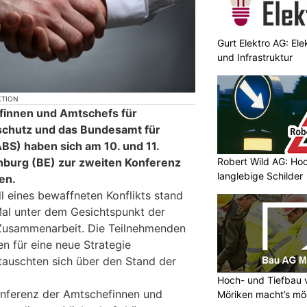
Gurt Elektro AG: Ele
und Infrastruktur
KTION
finnen und Amtschefs für
schutz und das Bundesamt für
S) haben sich am 10. und 11.
Robert Wild AG: Hoc
burg (BE) zur zweiten Konferenz
langlebige Schilder
en.
ll eines bewaffneten Konflikts stand
Mal unter dem Gesichtspunkt der
n Zusammenarbeit. Die Teilnehmenden
n für eine neue Strategie
auschten sich über den Stand der
Hoch- und Tiefbau 
onferenz der Amtschefinnen und
Möriken macht’s mö