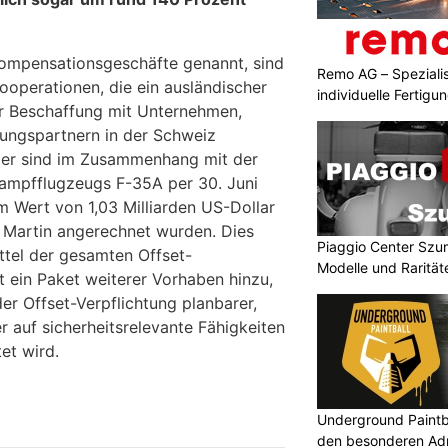
Kompensationsgeschäfte genannt, sind
Remo AG – Spezialis
ooperationen, die ein ausländischer
individuelle Fertigu
er Beschaffung mit Unternehmen,
ungspartnern in der Schweiz
ster sind im Zusammenhang mit der
ampfflugzeugs F-35A per 30. Juni
m Wert von 1,03 Milliarden US-Dollar
 Martin angerechnet wurden. Dies
Piaggio Center Szu
ttel der gesamten Offset-
Modelle und Rarität
 ein Paket weiterer Vorhaben hinzu,
r Offset-Verpflichtung planbarer,
r auf sicherheitsrelevante Fähigkeiten
et wird.
Underground Paintbal
den besonderen Adre