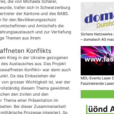
es, die von Michaela Schärer,
 wurde, trafen sich in Schwarzenburg
Vertreter der Kantone und des BABS.
n für den Bevölkerungsschutz
Amtschefinnen und Amtschefs die
ahrungsaustausch und zur Vertiefung
Sichere Netzwerke 
ige Themen aus ihrem
– domatech AG mach
affneten Konflikts
dem Krieg in der Ukraine gezogenen
l des Austausches aus. Das Projekt
bewaffneten Konflikt» war denn auch
unkt. Da das Einbeziehen der
MDL-Events Laser 
 von grosser Wichtigkeit ist, war der
Faszinierende Laser
 vollständig diesem Thema gewidmet.
chen den zivilen und den
ar Thema einer Präsentation im
beiten. Bei dieser Zusammenarbeit
militärische Prozesse integriert. So