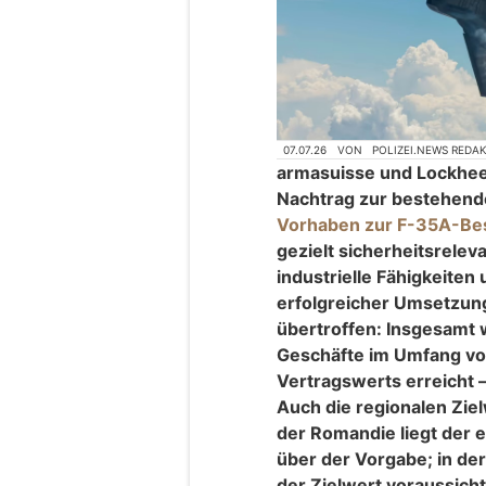
07.07.26
VON
POLIZEI.NEWS REDA
armasuisse und Lockhee
Nachtrag zur bestehend
Vorhaben zur F-35A-Be
gezielt sicherheitsrelev
industrielle Fähigkeiten 
erfolgreicher Umsetzun
übertroffen: Insgesamt 
Geschäfte im Umfang vo
Vertragswerts erreicht –
Auch die regionalen Ziel
der Romandie liegt der 
über der Vorgabe; in der
der Zielwert voraussich