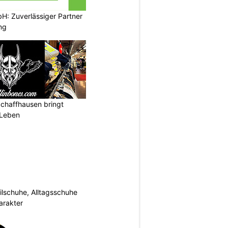
H: Zuverlässiger Partner
ng
Schaffhausen bringt
 Leben
ilschuhe, Alltagsschuhe
arakter