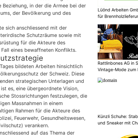
te Beziehung, in der die Armee bei der
Lüönd Arbeiten Gmb
riums, der Bevölkerung und des
für Brennholzlieferu
te sich anschliessend mit der
nterirdische Schutzräume sowie mit
rüstung für die Akteure des
Fall eines bewaffneten Konflikts.
utzstrategie
Rattlinbones AG in 
ages bildeten Arbeiten hinsichtlich
Vintage-Mode zum
völkerungsschutz der Schweiz. Diese
ehenden strategischen Unterlagen und
 ist es, eine übergeordnete Vision,
sche Stossrichtungen festzulegen, die
ftigen Massnahmen in einem
tigen Rahmen für die Akteure des
Künzli Schuhe: Stab
lizei, Feuerwehr, Gesundheitswesen,
und Sneaker mit Ch
vilschutz) verankern.
anschliessend auf das Thema der