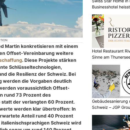
Swiss Star Home in I
Businesshotel heiss
KTION
d Martin konkretisieren mit einem
Hotel Restaurant Riv
en Offset-Vereinbarung weitere
Sinne am Thunerse
schaffung
. Diese Projekte stärken
ante Schlüsseltechnologien,
und die Resilienz der Schweiz. Bei
g werden die Vorgaben deutlich
werden voraussichtlich Offset-
n rund 73 Prozent des
Gebäudesanierung 
 statt der verlangten 60 Prozent.
Schweiz – JGP Grou
werte werden klar übertroffen: In
erwartete Anteil rund 40 Prozent
 italienischsprachigen Schweiz wird
tlich sogar um rund 140 Prozent