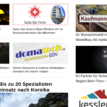
d
Swiss Star Home in Illnau-Effretikon ZH: Ihr
Businesshotel heisst Sie willkommen
Ihr Wunschmodell in
Modellbau AG realisi
 Möriken
Sichere Netzwerke & moderne Arbeitsplätze –
domatech AG macht’s möglich
Ihr Partner für Sich
Region Bern-Thun –
is zu 20 Spezialisten
einsatz nach Korsika