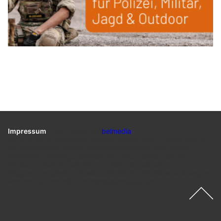
Impressum
|
Ein Projekt der
belmedia
Wir sind keine staatliche Behörde, sondern ein privater Verlag,
der schwerpunktmässig offizielle Meldungen von Polizei,
Feuerwehr, Rettungsdiensten und Armee sowie von den
Kantonen, Gemeinden und der Schweizerischen
Eidgenossenschaft verbreitet. Sämtliche offiziellen Meldungen
werden von uns mit Quellenangaben publiziert.