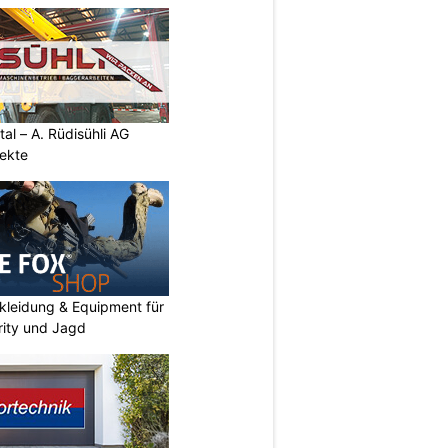
al – A. Rüdisühli AG
jekte
kleidung & Equipment für
urity und Jagd