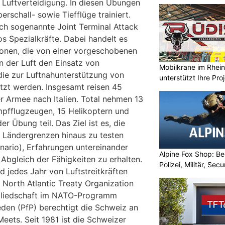
 Luftverteidigung. In diesen Übungen
schall- sowie Tiefflüge trainiert.
uch sogenannte Joint Terminal Attack
 Spezialkräfte. Dabei handelt es
rsonen, die von einer vorgeschobenen
n der Luft den Einsatz von
Mobilkrane im Rheint
die zur Luftnahunterstützung von
unterstützt Ihre Pro
etzt werden. Insgesamt reisen 45
 Armee nach Italien. Total nehmen 13
pfflugzeugen, 15 Helikoptern und
r Übung teil. Das Ziel ist es, die
e Ländergrenzen hinaus zu testen
enario), Erfahrungen untereinander
Alpine Fox Shop: Be
Abgleich der Fähigkeiten zu erhalten.
Polizei, Militär, Sec
 jedes Jahr von Luftstreitkräften
 North Atlantic Treaty Organization
gliedschaft im NATO-Programm
eden (PfP) berechtigt die Schweiz an
eets. Seit 1981 ist die Schweizer