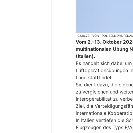
02.10.23
VON
POLIZEI.NEWS REDA
Vom 2.-13. Oktober 2023 
multinationalen Übung N
(Italien).
Es handelt sich dabei um
Luftoperationsübungen in 
Land stattfindet.
Sie dient dazu, die eige
zu vergleichen und weite
Interoperabilität zu verb
Ziel, die Verteidigungsf
internationale Kooperatio
In Italien vertiefen die S
Flugzeugen des Typs F/A-