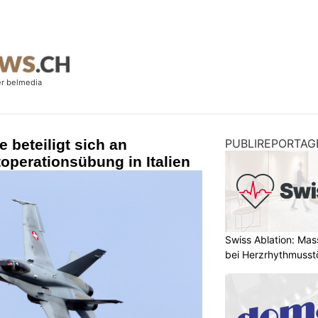
 beteiligt sich an
PUBLIREPORTAG
toperationsübung in Italien
Swiss Ablation: Ma
bei Herzrhythmuss