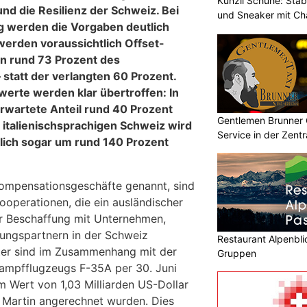
Künzli Schuhe: Stab
und die Resilienz der Schweiz. Bei
und Sneaker mit Ch
g werden die Vorgaben deutlich
werden voraussichtlich Offset-
n rund 73 Prozent des
 statt der verlangten 60 Prozent.
werte werden klar übertroffen: In
erwartete Anteil rund 40 Prozent
Gentlemen Brunner
 italienischsprachigen Schweiz wird
Service in der Zent
tlich sogar um rund 140 Prozent
Kompensationsgeschäfte genannt, sind
ooperationen, die ein ausländischer
er Beschaffung mit Unternehmen,
ungspartnern in der Schweiz
Restaurant Alpenbli
ster sind im Zusammenhang mit der
Gruppen
ampfflugzeugs F-35A per 30. Juni
m Wert von 1,03 Milliarden US-Dollar
 Martin angerechnet wurden. Dies