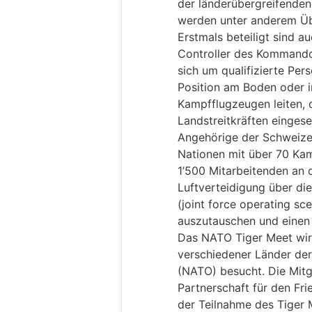
der länderübergreifenden
werden unter anderem Über
Erstmals beteiligt sind a
Controller des Kommandos
sich um qualifizierte Pe
Position am Boden oder i
Kampfflugzeugen leiten, 
Landstreitkräften einges
Angehörige der Schweizer
Nationen mit über 70 Kam
1’500 Mitarbeitenden an de
Luftverteidigung über di
(joint force operating sc
auszutauschen und einen 
Das NATO Tiger Meet wird
verschiedener Länder der
(NATO) besucht. Die Mit
Partnerschaft für den Fri
der Teilnahme des Tiger M