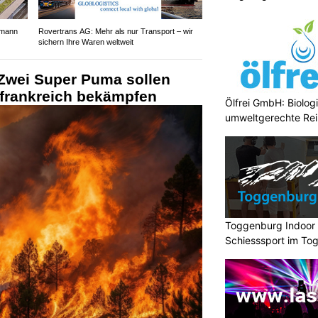
ufmann
Rovertrans AG: Mehr als nur Transport – wir
sichern Ihre Waren weltweit
Zwei Super Puma sollen
frankreich bekämpfen
Ölfrei GmbH: Biologi
umweltgerechte Re
Toggenburg Indoor S
Schiesssport im To