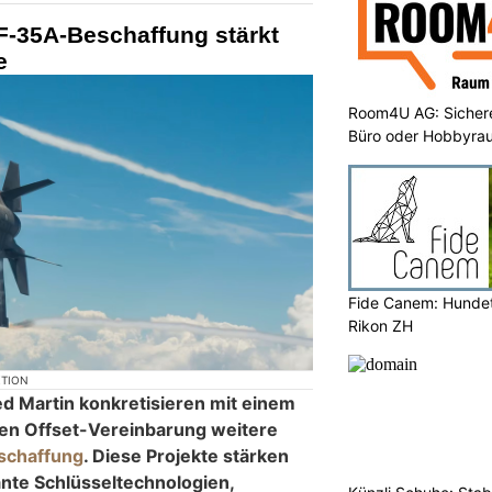
F-35A-Beschaffung stärkt
e
Room4U AG: Sichere
Büro oder Hobbyra
Fide Canem: Hundet
Rikon ZH
KTION
d Martin konkretisieren mit einem
en Offset-Vereinbarung weitere
schaffung
. Diese Projekte stärken
ante Schlüsseltechnologien,