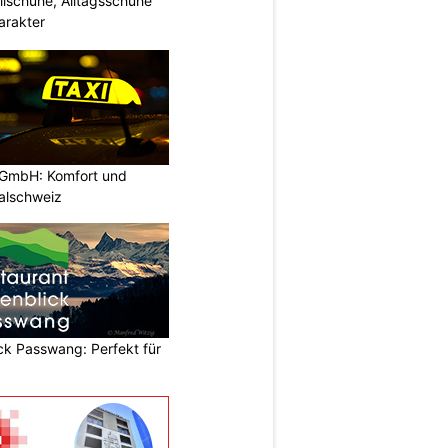
ilschuhe, Alltagsschuhe
arakter
 GmbH: Komfort und
ralschweiz
ck Passwang: Perfekt für