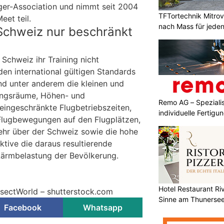
iger-Association und nimmt seit 2004
TFTortechnik Mitro
eet teil.
nach Mass für jede
 Schweiz nur beschränkt
 Schweiz ihr Training nicht
den international gültigen Standards
ind unter anderem die kleinen und
ingsräume, Höhen- und
Remo AG – Spezialis
 eingeschränkte Flugbetriebszeiten,
individuelle Fertigu
Flugbewegungen auf den Flugplätzen,
kehr über der Schweiz sowie die hohe
ktive die daraus resultierende
Lärmbelastung der Bevölkerung.
Hotel Restaurant Riv
InsectWorld – shutterstock.com
Sinne am Thunerse
Facebook
Whatsapp