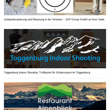
Gebäudesanierung und Räumung in der Schweiz – JGP Group GmbH an Ihrer Seite
Toggenburg Indoor Shooting: Treffpunkt für Schiesssport im Toggenburg