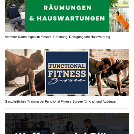
Aemmer Räumungen im Einsatz: Räumung, Reinigung und Hauswartung
Ganzheitliches Training bei Functional Fitness Sursee für Kraft und Ausdauer