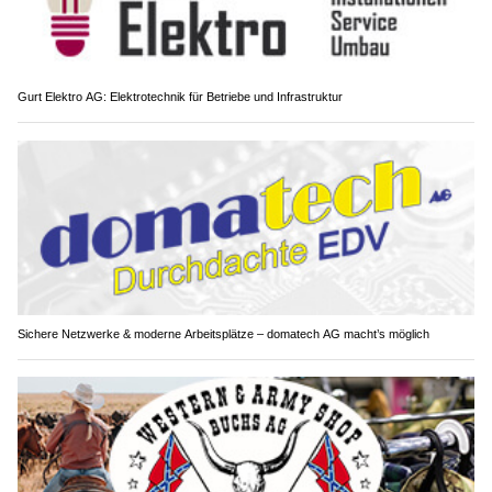
Gurt Elektro AG: Elektrotechnik für Betriebe und Infrastruktur
Sichere Netzwerke & moderne Arbeitsplätze – domatech AG macht’s möglich