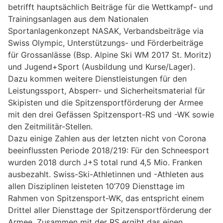
betrifft hauptsächlich Beiträge für die Wettkampf- und
Trainingsanlagen aus dem Nationalen
Sportanlagenkonzept NASAK, Verbandsbeiträge via
Swiss Olympic, Unterstützungs- und Förderbeiträge
für Grossanlässe (Bsp. Alpine Ski WM 2017 St. Moritz)
und Jugend+Sport (Ausbildung und Kurse/Lager).
Dazu kommen weitere Dienstleistungen für den
Leistungssport, Absperr- und Sicherheitsmaterial für
Skipisten und die Spitzensportförderung der Armee
mit den drei Gefässen Spitzensport-RS und -WK sowie
den Zeitmilitär-Stellen.
Dazu einige Zahlen aus der letzten nicht von Corona
beeinflussten Periode 2018/219: Für den Schneesport
wurden 2018 durch J+S total rund 4,5 Mio. Franken
ausbezahlt. Swiss-Ski-Athletinnen und -Athleten aus
allen Disziplinen leisteten 10’709 Diensttage im
Rahmen von Spitzensport-WK, das entspricht einem
Drittel aller Diensttage der Spitzensportförderung der
Armee. Zusammen mit der RS ergibt das einen