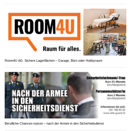
Room4U AG: Sichere Lagerflächen – Garage, Büro oder Hobbyraum
Berufliche Chancen nutzen – nach der Armee in den Sicherheitsdienst