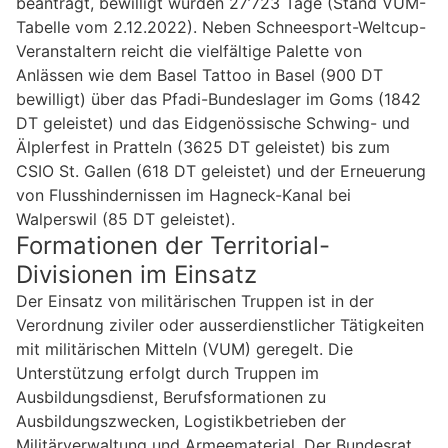
beantragt, bewilligt wurden 27’723 Tage (Stand VUM-
Tabelle vom 2.12.2022). Neben Schneesport-Weltcup-
Veranstaltern reicht die vielfältige Palette von
Anlässen wie dem Basel Tattoo in Basel (900 DT
bewilligt) über das Pfadi-Bundeslager im Goms (1842
DT geleistet) und das Eidgenössische Schwing- und
Älplerfest in Pratteln (3625 DT geleistet) bis zum
CSIO St. Gallen (618 DT geleistet) und der Erneuerung
von Flusshindernissen im Hagneck-Kanal bei
Walperswil (85 DT geleistet).
Formationen der Territorial-
Divisionen im Einsatz
Der Einsatz von militärischen Truppen ist in der
Verordnung ziviler oder ausserdienstlicher Tätigkeiten
mit militärischen Mitteln (VUM) geregelt. Die
Unterstützung erfolgt durch Truppen im
Ausbildungsdienst, Berufsformationen zu
Ausbildungszwecken, Logistikbetrieben der
Militärverwaltung und Armeematerial. Der Bundesrat