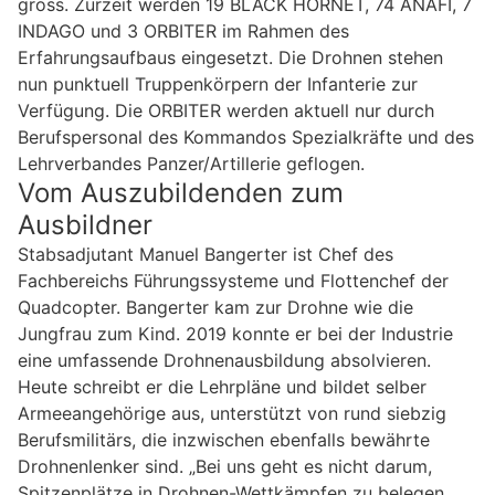
gross. Zurzeit werden 19 BLACK HORNET, 74 ANAFI, 7
INDAGO und 3 ORBITER im Rahmen des
Erfahrungsaufbaus eingesetzt. Die Drohnen stehen
nun punktuell Truppenkörpern der Infanterie zur
Verfügung. Die ORBITER werden aktuell nur durch
Berufspersonal des Kommandos Spezialkräfte und des
Lehrverbandes Panzer/Artillerie geflogen.
Vom Auszubildenden zum
Ausbildner
Stabsadjutant Manuel Bangerter ist Chef des
Fachbereichs Führungssysteme und Flottenchef der
Quadcopter. Bangerter kam zur Drohne wie die
Jungfrau zum Kind. 2019 konnte er bei der Industrie
eine umfassende Drohnenausbildung absolvieren.
Heute schreibt er die Lehrpläne und bildet selber
Armeeangehörige aus, unterstützt von rund siebzig
Berufsmilitärs, die inzwischen ebenfalls bewährte
Drohnenlenker sind. „Bei uns geht es nicht darum,
Spitzenplätze in Drohnen-Wettkämpfen zu belegen.