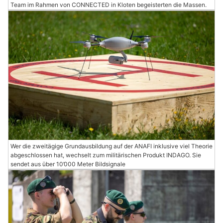
Team im Rahmen von CONNECTED in Kloten begeisterten die Massen.
Wer die zweitägige Grundausbildung auf der ANAFI inklusive viel Theorie
abgeschlossen hat, wechselt zum militärischen Produkt INDAGO. Sie
sendet aus über 10’000 Meter Bildsignale