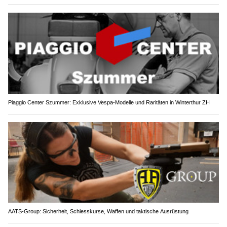
Piaggio Center Szummer: Exklusive Vespa-Modelle und Raritäten in Winterthur ZH
AATS-Group: Sicherheit, Schiesskurse, Waffen und taktische Ausrüstung