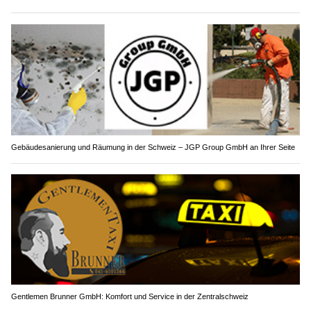
Gebäudesanierung und Räumung in der Schweiz – JGP Group GmbH an Ihrer Seite
Gentlemen Brunner GmbH: Komfort und Service in der Zentralschweiz