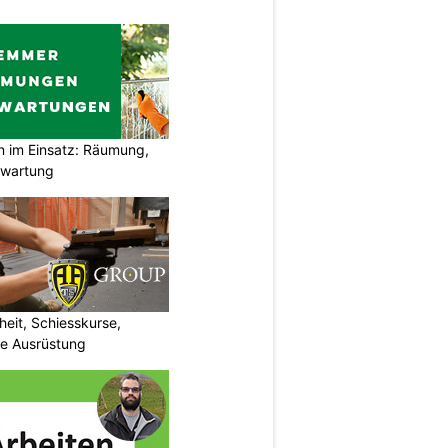
im Einsatz: Räumung,
swartung
eit, Schiesskurse,
he Ausrüstung