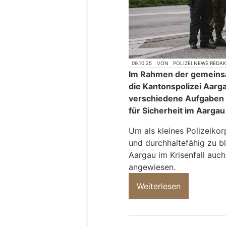
09.10.25
VON
POLIZEI.NEWS REDA
Im Rahmen der gemeins
die Kantonspolizei Aarg
verschiedene Aufgaben t
für Sicherheit im Aargau
Um als kleines Polizeikor
und durchhaltefähig zu bl
Aargau im Krisenfall auc
angewiesen.
Weiterlesen