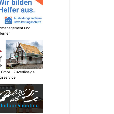
enmanagement und
 lernen
k GmbH: Zuverlässige
gsservice