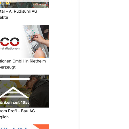
al – A. Rüdisühli AG
jekte
ationen GmbH in Rietheim
überzeugt
vom Profi – Bau AG
glich