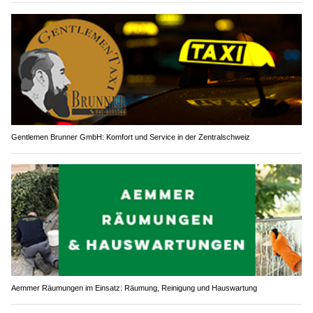
Gentlemen Brunner GmbH: Komfort und Service in der Zentralschweiz
Aemmer Räumungen im Einsatz: Räumung, Reinigung und Hauswartung